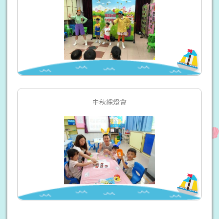
中秋綵燈會