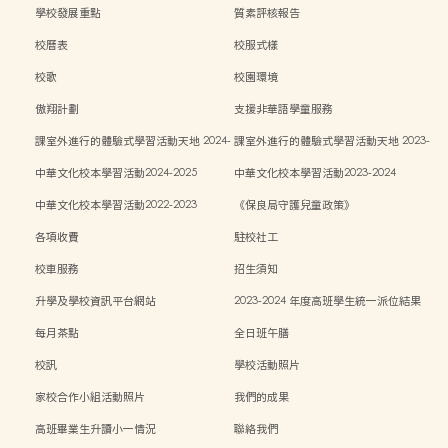
學校發展重點
質素評核報告
校曆表
校服式樣
校歌
校園環境
傲翔計劃
支援非華語學童服務
課室外進行的體驗式學習活動天地 2024-
課室外進行的體驗式學習活動天地 2023-
2025
2024
中華文化校本學習活動2024-2025
中華文化校本學習活動2023-2024
中華文化校本學習活動2022-2023
《保良局守護兒童政策》
各項收費
駐校社工
校車服務
招生須知
升學及學校資訊平台網站
2023-2024 年度高班學生統一派位結果
每月茶點
全日班午膳
校訊
學校活動照片
家校合作小組活動照片
我們的成果
高班畢業生升讀小一情況
聯絡我們