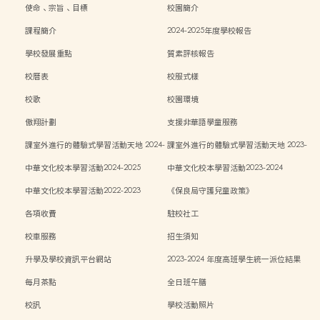
使命、宗旨、目標
校園簡介
課程簡介
2024-2025年度學校報告
學校發展重點
質素評核報告
校曆表
校服式樣
校歌
校園環境
傲翔計劃
支援非華語學童服務
課室外進行的體驗式學習活動天地 2024-
課室外進行的體驗式學習活動天地 2023-
2025
2024
中華文化校本學習活動2024-2025
中華文化校本學習活動2023-2024
中華文化校本學習活動2022-2023
《保良局守護兒童政策》
各項收費
駐校社工
校車服務
招生須知
升學及學校資訊平台網站
2023-2024 年度高班學生統一派位結果
每月茶點
全日班午膳
校訊
學校活動照片