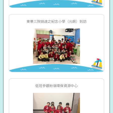
東華三院姚達之紀念小學（元朗）到訪
低班參觀粉嶺環保資源中心