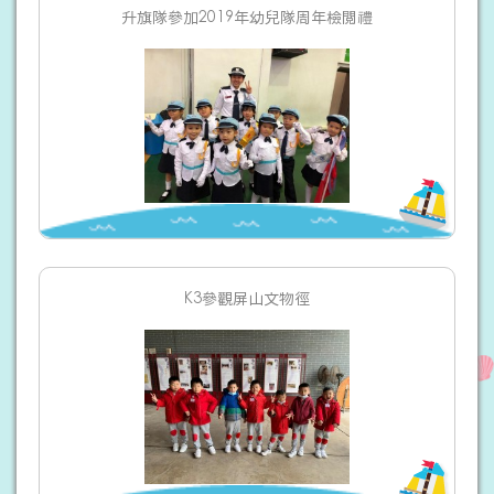
升旗隊參加2019年幼兒隊周年檢閲禮
K3參觀屏山文物徑