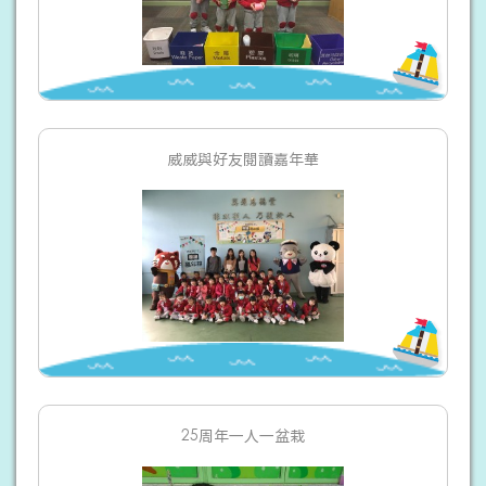
威威與好友閱讀嘉年華
25周年一人一盆栽