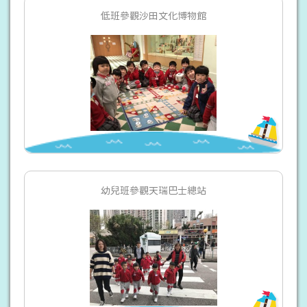
低班參觀沙田文化博物館
幼兒班參觀天瑞巴士總站