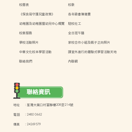
校曆表
校歌
《保良局守護兒童政策》
各年級書簿雜費
幼稚園及幼稚園暨幼兒中心概覽
駐校社工
校車服務
全日班午膳
學校活動照片
家校合作小組及親子正向照片
中華文化校本學習活動
課室外進行的體驗式學習活動天地
聯絡我們
內聯網
聯絡資訊
地址
:
荃灣大窩口村富靜樓208至214號
電話
:
2480 0662
傳真
:
24269579