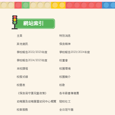
網站索引
主頁
特別消息
其他資訊
保良精神
學校報告2022/2023年度
學校報告2023/2024年度
學校報告2024/2025年度
校董會
本校課程
校園環境
校服式樣
校園簡介
校曆表
校歌
《保良局守護兒童政策》
各年級書簿雜費
幼稚園及幼稚園暨幼兒中心概覽
駐校社工
校車服務
全日班午膳