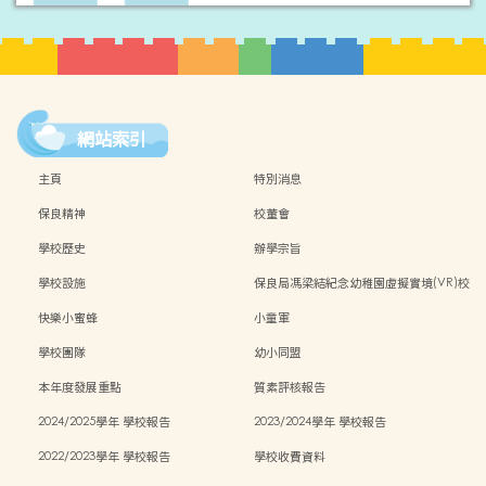
網站索引
主頁
特別消息
保良精神
校董會
學校歷史
辦學宗旨
學校設施
保良局馮梁結紀念幼稚園虛擬實境(VR)校
園導覽
快樂小蜜蜂
小童軍
學校團隊
幼小同盟
本年度發展重點
質素評核報告
2024/2025學年 學校報告
2023/2024學年 學校報告
2022/2023學年 學校報告
學校收費資料