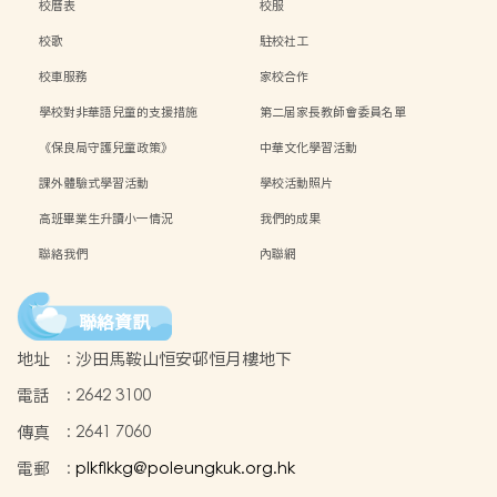
校曆表
校服
校歌
駐校社工
校車服務
家校合作
學校對非華語兒童的支援措施
第二屆家長教師會委員名單
《保良局守護兒童政策》
中華文化學習活動
課外體驗式學習活動
學校活動照片
高班畢業生升讀小一情況
我們的成果
聯絡我們
內聯網
聯絡資訊
地址
:
沙田馬鞍山恒安邨恒月樓地下
電話
:
2642 3100
傳真
:
2641 7060
電郵
:
plkflkkg@poleungkuk.org.hk