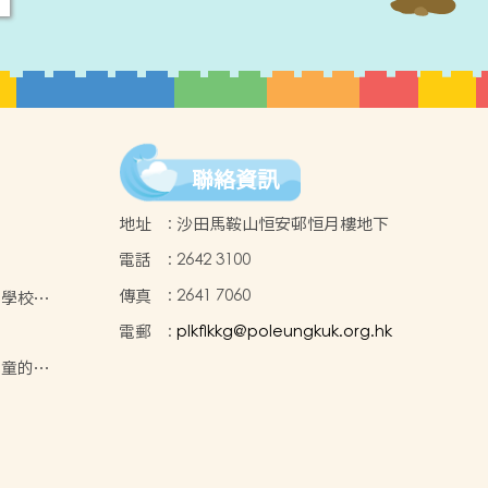
聯絡資訊
地址
:
沙田馬鞍山恒安邨恒月樓地下
電話
:
2642 3100
傳真
:
2641 7060
年 學校報
電郵
:
plkflkkg@poleungkuk.org.hk
兒童的支