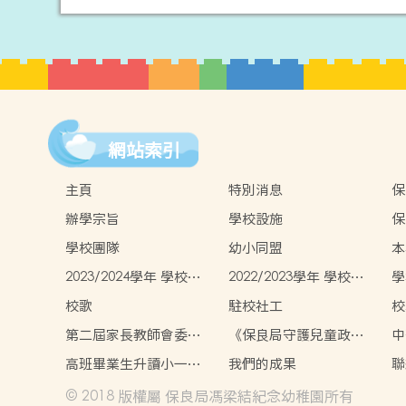
網站索引
主頁
特別消息
保
辦學宗旨
學校設施
保
園
學校團隊
幼小同盟
本
覽
2023/2024學年 學校報
2022/2023學年 學校報
學
告
告
校歌
駐校社工
校
第二屆家長教師會委員
《保良局守護兒童政
中
名單
策》
高班畢業生升讀小一情
我們的成果
聯
況
© 2018 版權屬 保良局馮梁結紀念幼稚園所有