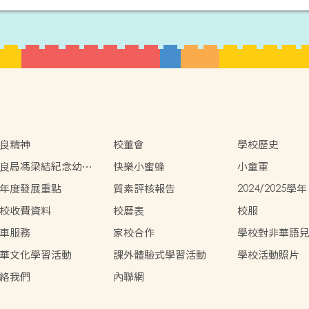
良精神
校董會
學校歷史
良局馮梁結紀念幼稚
快樂小蜜蜂
小童軍
虛擬實境(VR)校園導
年度發展重點
質素評核報告
2024/2025學
告
校收費資料
校曆表
校服
車服務
家校合作
學校對非華語
援措施
華文化學習活動
課外體驗式學習活動
學校活動照片
絡我們
內聯網