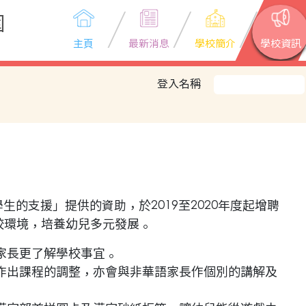
園
主頁
最新消息
學校簡介
學校資訊
登入名稱
生的支援」提供的資助，於2019至2020年度起增聘
校環境，培養幼兒多元發展。
家長更了解學校事宜。
作出課程的調整，亦會與非華語家長作個別的講解及