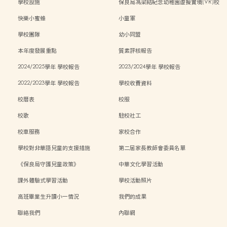
學校設施
保良局馮梁結紀念幼稚園虛擬實境(VR)校
園導覽
快樂小蜜蜂
小童軍
學校團隊
幼小同盟
本年度發展重點
質素評核報告
2024/2025學年 學校報告
2023/2024學年 學校報告
2022/2023學年 學校報告
學校收費資料
校曆表
校服
校歌
駐校社工
校車服務
家校合作
學校對非華語兒童的支援措施
第二屆家長教師會委員名單
《保良局守護兒童政策》
中華文化學習活動
課外體驗式學習活動
學校活動照片
高班畢業生升讀小一情況
我們的成果
聯絡我們
內聯網