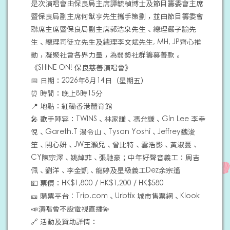
是次演唱會由保良局主席譚毓楨博士及節目籌委會主席
暨保良局副主席何猷亨先生攜手策劃，並由節目籌委會
聯席主席暨保良局副主席郭浩泉先生、總理嚴子諭先
生、總理司徒立先生及總理李文斌先生, MH, JP齊心推
動，凝聚社會各界力量，為弱勢社群籌募善款。
《SHINE ON! 保良慈善演唱會》
📅 日期：2026年8月14日（星期五）
⏰ 時間：晚上8時15分
📍 地點：紅磡香港體育館
🎤 歌手陣容：TWINS、林家謙、馮允謙、Gin Lee 李幸
倪、Gareth.T 湯令山、Tyson Yoshi、Jeffrey魏浚
笙、關心妍、JW王灝兒、曾比特、雲浩影、黃淑蔓、
CY陳宗澤、姚焯菲、張馳豪；中年好聲音義工：周吉
佩、劉洋、李金凱、龍婷及星級義工Dez余宗遙
💵 票價：HK$1,800 / HK$1,200 / HK$580
🎫 購票平台︰Trip.com、Urbtix 城市售票網、Klook
📣演唱會不設電視直播💫
🔗 活動及贊助詳情：