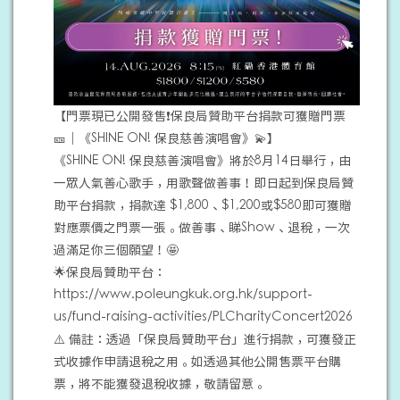
【門票現已公開發售❗保良局贊助平台捐款可獲贈門票
🎫｜《SHINE ON! 保良慈善演唱會》💫】
《SHINE ON! 保良慈善演唱會》將於8月14日舉行，由
一眾人氣善心歌手，用歌聲做善事！即日起到保良局贊
助平台捐款，捐款達 $1,800、$1,200或$580即可獲贈
對應票價之門票一張。做善事、睇Show、退稅，一次
過滿足你三個願望！🤩
🌟保良局贊助平台：
https://www.poleungkuk.org.hk/support-
us/fund-raising-activities/PLCharityConcert2026
⚠️ 備註：透過「保良局贊助平台」進行捐款，可獲發正
式收據作申請退稅之用。如透過其他公開售票平台購
票，將不能獲發退稅收據，敬請留意。