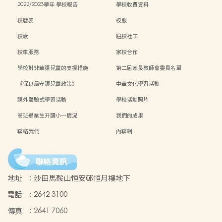
2022/2023學年 學校報告
學校收費資料
校曆表
校服
校歌
駐校社工
校車服務
家校合作
學校對非華語兒童的支援措施
第二屆家長教師會委員名單
《保良局守護兒童政策》
中華文化學習活動
課外體驗式學習活動
學校活動照片
高班畢業生升讀小一情況
我們的成果
聯絡我們
內聯網
聯絡資訊
地址
:
沙田馬鞍山恒安邨恒月樓地下
電話
:
2642 3100
傳真
:
2641 7060