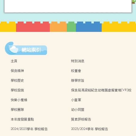
網站索引
主頁
特別消息
保良精神
校董會
學校歷史
辦學宗旨
學校設施
保良局馮梁結紀念幼稚園虛擬實境(VR)校
園導覽
快樂小蜜蜂
小童軍
學校團隊
幼小同盟
本年度發展重點
質素評核報告
2024/2025學年 學校報告
2023/2024學年 學校報告