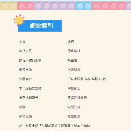
網站索引
主頁
通告
其他資訊
保良精神
課程目標與架構
校董會
學校團隊
行政架構
校園簡介
「幼小同盟 共享 無限可能」
本年度發展重點
學校報告
重點視學報告
質素評核報告
校歌
校服式樣
學校設施
校車服務
新生家長小組「入學前調節生活習
親子繪本工作坊