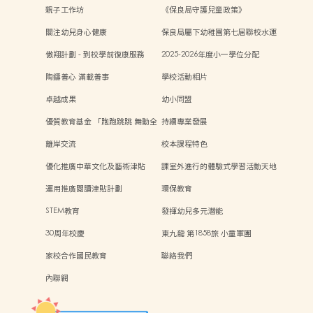
慣及心理準備」
親子工作坊
《保良局守護兒童政策》
關注幼兒身心健康
保良局屬下幼稚園第七屆聯校水運
會
傲翔計劃 - 到校學前復康服務
2025-2026年度小一學位分配
陶鑄善心 滿載善事
學校活動相片
卓越成果
幼小同盟
優質教育基金 「跑跑跳跳 舞動全
持續專業發展
身樂無窮」計劃
離岸交流
校本課程特色
優化推廣中華文化及藝術津貼
課室外進行的體驗式學習活動天地
運用推廣閱讀津貼計劃
環保教育
STEM教育
發揮幼兒多元潛能
30周年校慶
東九龍 第1858旅 小童軍團
家校合作國民教育
聯絡我們
內聯網