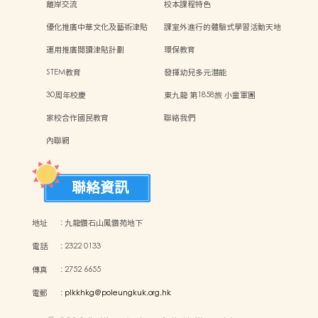
離岸交流
校本課程特色
優化推廣中華文化及藝術津貼
課室外進行的體驗式學習活動天地
運用推廣閱讀津貼計劃
環保教育
STEM教育
發揮幼兒多元潛能
30周年校慶
東九龍 第1858旅 小童軍團
家校合作國民教育
聯絡我們
內聯網
聯絡資訊
地址
:
九龍鑽石山鳳鑽苑地下
電話
:
2322 0133
傳真
:
2752 6655
電郵
:
plkkhkg@poleungkuk.org.hk