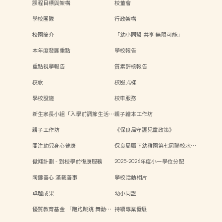
課程目標與架構
校董會
學校團隊
行政架構
校園簡介
「幼小同盟 共享 無限可能」
本年度發展重點
學校報告
重點視學報告
質素評核報告
校歌
校服式樣
學校設施
校車服務
新生家長小組「入學前調節生活…
親子繪本工作坊
親子工作坊
《保良局守護兒童政策》
關注幼兒身心健康
保良局屬下幼稚園第七屆聯校水…
傲翔計劃 - 到校學前復康服務
2025-2026年度小一學位分配
陶鑄善心 滿載善事
學校活動相片
卓越成果
幼小同盟
優質教育基金 「跑跑跳跳 舞動…
持續專業發展