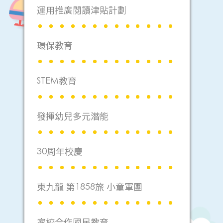
運用推廣閱讀津貼計劃
環保教育
STEM教育
發揮幼兒多元潛能
30周年校慶
東九龍 第1858旅 小童軍團
家校合作國民教育