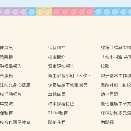
他資訊
保良精神
課程目標與架
政架構
校園簡介
「幼小同盟 共享 無限
能」
點視學報告
質素評核報告
校歌
車服務
新生家長小組「入學前
親子繪本工作
調節生活習慣及心理準
注幼兒身心健康
保良局屬下幼稚園第七
傲翔計劃 - 到
備」
屆聯校水運會
康服務
校活動相片
卓越成果
幼小同盟
岸交流
校本課程特色
優化推廣中華
術津貼
保教育
STEM教育
發揮幼兒多元
校合作國民教育
聯絡我們
內聯網