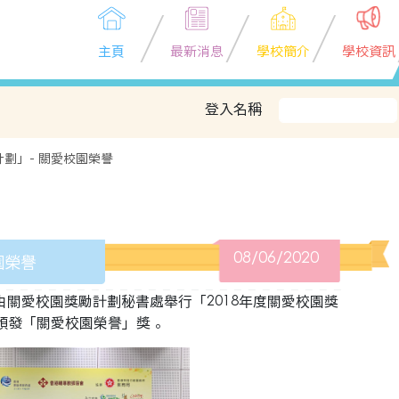
主頁
最新消息
學校簡介
學校資訊
登入名稱
計劃」- 關愛校園榮譽
08/06/2020
園榮譽
席由關愛校園獎勵計劃秘書處舉行「2018年度關愛校園獎
頒發「關愛校園榮譽」獎。