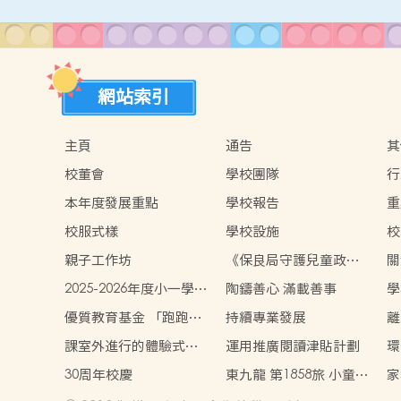
網站索引
主頁
通告
其
校董會
學校團隊
行
本年度發展重點
學校報告
重
校服式樣
學校設施
校
親子工作坊
《保良局守護兒童政
關
策》
2025-2026年度小一學位
陶鑄善心 滿載善事
學
分配
優質教育基金 「跑跑跳
持續專業發展
離
跳 舞動全身樂無窮」計
課室外進行的體驗式學
運用推廣閱讀津貼計劃
環
劃
習活動天地
30周年校慶
東九龍 第1858旅 小童軍
家
團