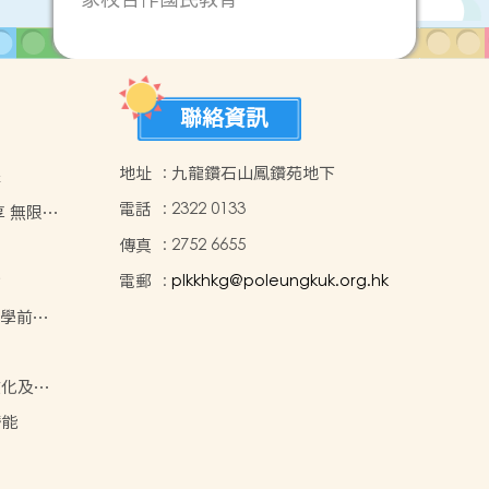
聯絡資訊
地址
:
九龍鑽石山鳳鑽苑地下
構
電話
:
2322 0133
可
傳真
:
2752 6655
電郵
:
plkkhkg@poleungkuk.org.hk
坊
校學前復
文化及藝
潛能