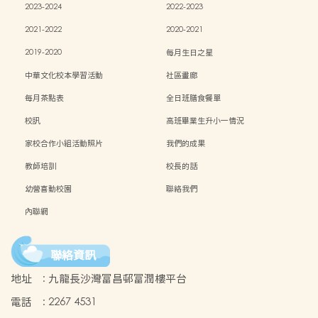
2023-2024
2022-2023
2021-2022
2020-2021
2019-2020
每月生日之星
中華文化校本學習活動
社區畫廊
每月茶點表
全日班膳食餐單
校訊
高班畢業生升小一情況
家校合作小組活動照片
我們的成果
教師培訓
校長的話
幼營喜動校園
聯絡我們
內聯網
聯絡資訊
地址
:
九龍長沙灣富昌邨富潤樓平台
電話
:
2267 4531