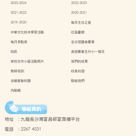
2023-2024
2022-2023
2021-2022
2020-2021
2019-2020
每月生日之星
中華文化校本學習活動
社區畫廊
每月茶點表
全日班膳食餐單
校訊
高班畢業生升小一情況
家校合作小組活動照片
我們的成果
教師培訓
校長的話
幼營喜動校園
聯絡我們
內聯網
聯絡資訊
地址
:
九龍長沙灣富昌邨富潤樓平台
電話
:
2267 4531