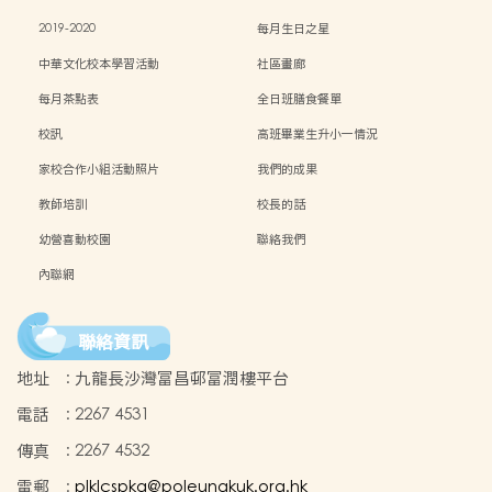
2019-2020
每月生日之星
中華文化校本學習活動
社區畫廊
每月茶點表
全日班膳食餐單
校訊
高班畢業生升小一情況
家校合作小組活動照片
我們的成果
教師培訓
校長的話
幼營喜動校園
聯絡我們
內聯網
聯絡資訊
地址
:
九龍長沙灣富昌邨富潤樓平台
電話
:
2267 4531
傳真
:
2267 4532
電郵
:
plklcspkg@poleungkuk.org.hk