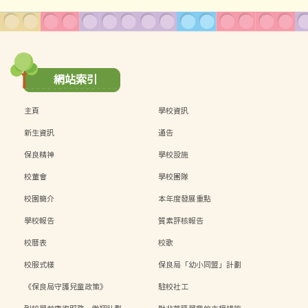
網站索引
主頁
學校資訊
新生資訊
通告
保良精神
學校設施
校董會
學校團隊
校園簡介
本年度發展重點
學校報告
質素評核報告
校曆表
校歌
校服式樣
保良局「幼小同盟」計劃
《保良局守護兒童政策》
駐校社工