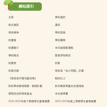
網站索引
主頁
學校資訊
新生資訊
通告
保良精神
學校設施
校董會
學校團隊
校園簡介
本年度發展重點
學校報告
質素評核報告
校曆表
校歌
校服式樣
保良局「幼小同盟」計劃
《保良局守護兒童政策》
駐校社工
到校學前康復服務 - 傲翔計劃
對非華語學童的支援措施
環保及自然保育基金
本年度學費
2024-2025年度下學期學生書簿雜費
2024-2025年度上學期學生書簿雜費