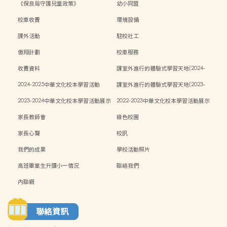
《保良局守護兒童政策》
幼小同盟
校車收費
環境設備
課外活動
駐校社工
傲翔計劃
校車服務
收費資料
課室外進行的體驗式學習天地(2024-
2025)
2024-2025中華文化校本學習活動
課室外進行的體驗式學習天地(2023-
2024)
2023-2024中華文化校本學習活動展示
2022-2023中華文化校本學習活動展示
家長教師會
綠色校園
家長心聲
校訊
我們的成果
學校活動照片
高班畢業生升讀小一情況
聯絡我們
內聯網
聯絡資訊