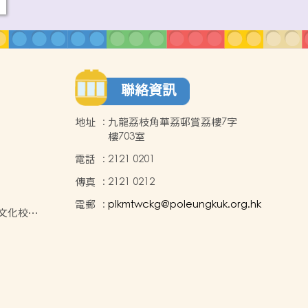
聯絡資訊
地址
:
九龍荔枝角華荔邨賞荔樓7字
樓703室
電話
:
2121 0201
傳真
:
2121 0212
電郵
:
plkmtwckg@poleungkuk.org.hk
中華文化校本