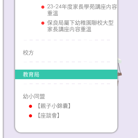
23-24年度家長學苑講座内容
重溫
保良局屬下幼稚園聯校大型
家長講座内容重溫
校方
教育局
幼小同盟
【親子小錦囊】
【座談會】