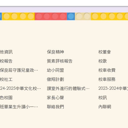
他資訊
保良精神
校董會
校報告
質素評核報告
校歌
保良局守護兒童政
幼小同盟
校車收費
》
校社工
傲翔計劃
校車服務
024-2025中華文化校本
課室外進行的體驗式學
2023-2024
習活動
習天地(2023-2024)
學習活動展示
色校園
家長心聲
校訊
班畢業生升讀小一情
聯絡我們
內聯網