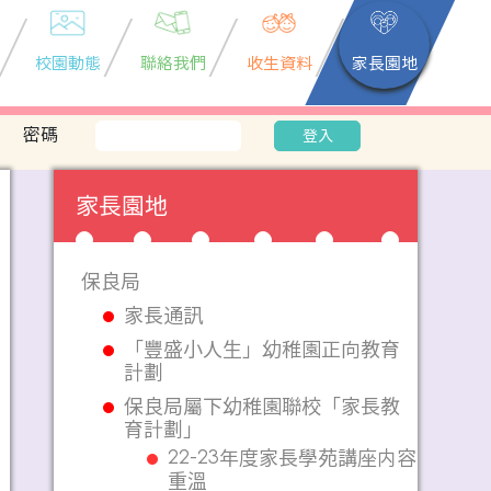
校園動態
聯絡我們
收生資料
家長園地
密碼
登入
家長園地
保良局
家長通訊
「豐盛小人生」幼稚園正向教育
計劃
保良局屬下幼稚園聯校「家長教
育計劃」
22-23年度家長學苑講座内容
重溫