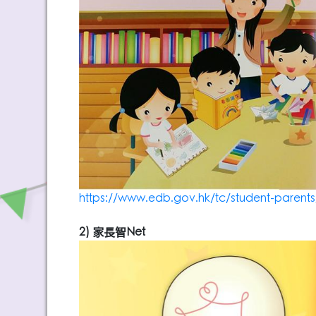
https://www.edb.gov.hk/tc/student-parents/
2) 家長智Net