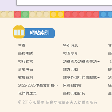
網站索引
主頁
特別消息
其
學校團隊
校園簡介
學
校服式樣
幼稚園及幼稚園暨幼兒
《
中心概覽
策
環境設備
課外活動
駐
收費資料
課室外進行的體驗式學
2
習天地(2024-2025)
學
2022-2023中華文化校本
家長教師會
綠
學習活動展示
我們的成果
學校活動照片
高
況
© 2018 版權屬 保良局譚華正夫人幼稚園所有