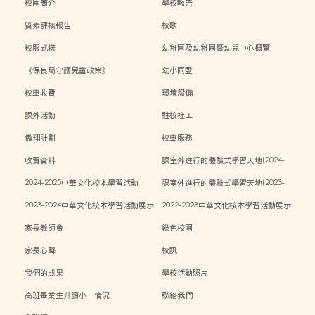
校園簡介
學校報告
質素評核報告
校歌
校服式樣
幼稚園及幼稚園暨幼兒中心概覽
《保良局守護兒童政策》
幼小同盟
校車收費
環境設備
課外活動
駐校社工
傲翔計劃
校車服務
收費資料
課室外進行的體驗式學習天地(2024-
2025)
2024-2025中華文化校本學習活動
課室外進行的體驗式學習天地(2023-
2024)
2023-2024中華文化校本學習活動展示
2022-2023中華文化校本學習活動展示
家長教師會
綠色校園
家長心聲
校訊
我們的成果
學校活動照片
高班畢業生升讀小一情況
聯絡我們