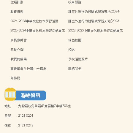
傲翔計劃
校車服務
收費資料
課室外進行的體驗式學習天地(2024-
2025)
2024-2025中華文化校本學習活動
課室外進行的體驗式學習天地(2023-
2024)
2023-2024中華文化校本學習活動展示
2022-2023中華文化校本學習活動展示
家長教師會
綠色校園
家長心聲
校訊
我們的成果
學校活動照片
高班畢業生升讀小一情況
聯絡我們
內聯網
聯絡資訊
地址
:
九龍荔枝角華荔邨賞荔樓7字樓703室
電話
:
2121 0201
傳真
:
2121 0212