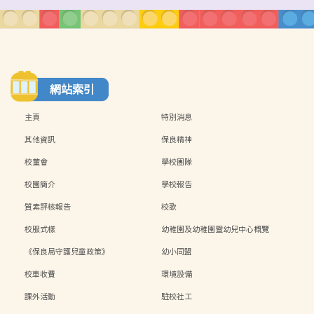
網站索引
主頁
特別消息
其他資訊
保良精神
校董會
學校團隊
校園簡介
學校報告
質素評核報告
校歌
校服式樣
幼稚園及幼稚園暨幼兒中心概覽
《保良局守護兒童政策》
幼小同盟
校車收費
環境設備
課外活動
駐校社工