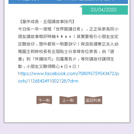
23/04/2020
【童伴成長．五個講故事技巧】
今日係一年一度嘅「世界閱讀日📔」，正正係家長同小
朋友講故事嘅好時機👨‍👩‍👧‍👦！其實要吸引小朋友坐定
定聽故仔，箇中都有一啲要訣💡！保良局譚華正夫人幼
稚園王莉婷校長有五個貼士分享俾各位家長，由「選
書」到「伴讀技巧」包羅萬有🎉，等你講故仔講得生
動，小朋友又聽得開心👧🏻👦🏻！
https://www.facebook.com/708095759543472/p
osts/1126842491002128/?d=n
下一則
上一則
返回列表