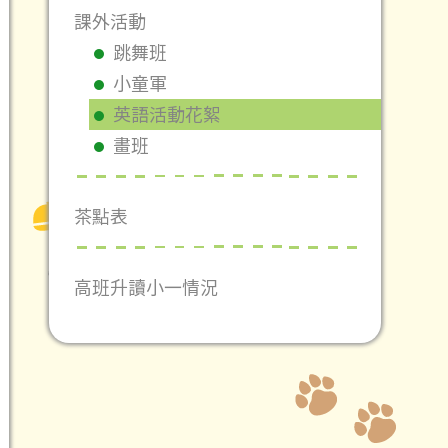
課外活動
跳舞班
小童軍
英語活動花絮
畫班
茶點表
高班升讀小一情況