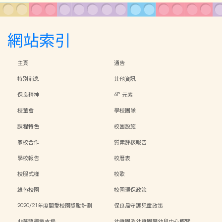
網站索引
主頁
通告
特別消息
其他資訊
保良精神
6P 元素
校董會
學校團隊
課程特色
校園設施
家校合作
質素評核報告
學校報告
校曆表
校服式樣
校歌
綠色校園
校園環保政策
2020/21年度關愛校園獎勵計劃
保良局守護兒童政策
非華語學童支援
幼稚園及幼稚園暨幼兒中心概覽