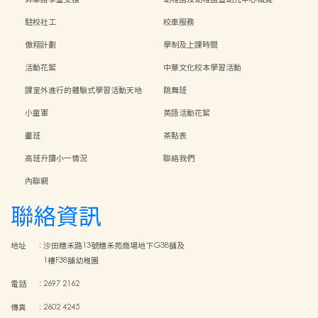
駐校社工
校車服務
傲翔計劃
學制及上課時間
活動花絮
中華文化校本學習活動
課室外進行的體驗式學習活動天地
跳舞班
小童軍
英語活動花絮
畫班
茶點表
高班升讀小一情況
聯絡我們
內聯網
聯絡資訊
地址
:
沙田穗禾路13號穗禾苑商場地下G38舖及
1樓F38舖幼稚園
電話
:
2697 2162
傳真
:
2602 4245