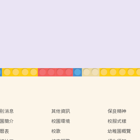
別消息
其他資訊
保良精神
園簡介
校園環境
校服式樣
曆表
校歌
幼稚園概覽