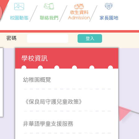
收生資料
校園動態
聯絡我們
Admission
家長園地
密碼
登入
學校資訊
幼稚園概覽
《保良局守護兒童政策》
非華語學童支援服務