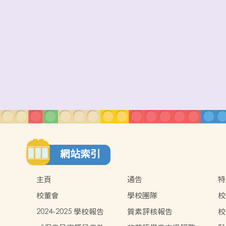
網站索引
主頁
通告
特
校董會
學校團隊
校
2024-2025 學校報告
質素評核報告
校