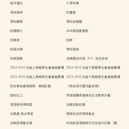
每月備忘
入學申請
保良精神
校董會
學校團隊
學校架構圖
校園簡介
本年度發展重點
校曆表
校歌
校服式樣
學校設施
校車服務
幼稚園幼兒班（K1）收生安排
2024-2025 年度上學期學生書簿雜費價
2024-2025 年度下學期學生書簿雜費價
目表
目表
2025-2026 年度上學期學生書簿雜費價
2025-2026 年度下學期學生書簿雜費價
目表
目表
到校學前康復服務 - 傲翔計劃
《保良局守護兒童政策》
駐校社工
齊惜福賽馬會綠色生活教育計劃
香港綠色學校獎
幼營起動校園
水務處 惜水學堂
環保及自然保育基金
非華語學童支援
內地與香港教師交流及協作計劃（體