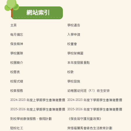
網站索引
主頁
學校通告
每月備忘
入學申請
保良精神
校董會
學校團隊
學校架構圖
校園簡介
本年度發展重點
校曆表
校歌
校服式樣
學校設施
校車服務
幼稚園幼兒班（K1）收生安排
2024-2025 年度上學期學生書簿雜費價
2024-2025 年度下學期學生書簿雜費價
目表
目表
2025-2026 年度上學期學生書簿雜費價
2025-2026 年度下學期學生書簿雜費價
目表
目表
到校學前康復服務 - 傲翔計劃
《保良局守護兒童政策》
駐校社工
齊惜福賽馬會綠色生活教育計劃