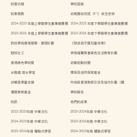
校服式樣
學校設施
校車服務
幼稚園幼兒班（K1）收生安排
2024-2025 年度上學期學生書簿雜費價
2024-2025 年度下學期學生書簿雜費價
目表
目表
2025-2026 年度上學期學生書簿雜費價
2025-2026 年度下學期學生書簿雜費價
目表
目表
到校學前康復服務 - 傲翔計劃
《保良局守護兒童政策》
駐校社工
齊惜福賽馬會綠色生活教育計劃
香港綠色學校獎
幼營起動校園
水務處 惜水學堂
環保及自然保育基金
非華語學童支援
內地與香港教師交流及協作計劃（體
能）
優質教育基金
學校報告
校訊
我們的成果
2022-2023年度 中華文化
2023-2024年度 中華文化
2024-2025年度 中華文化
2025-2026年度 中華文化
2023-2024年度 體驗式學習
2024-2025年度 體驗式學習