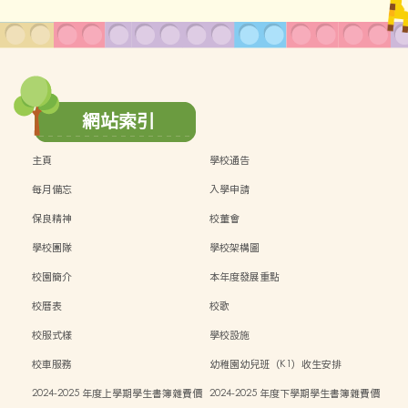
網站索引
主頁
學校通告
每月備忘
入學申請
保良精神
校董會
學校團隊
學校架構圖
校園簡介
本年度發展重點
校曆表
校歌
校服式樣
學校設施
校車服務
幼稚園幼兒班（K1）收生安排
2024-2025 年度上學期學生書簿雜費價
2024-2025 年度下學期學生書簿雜費價