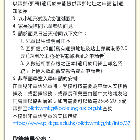
以電郵/郵寄(適用於未能提供電郵地址之申請者)通
知家長
3. 以小組形式及/或個別面見
4. 家長須陪同兒童參與面見
5. 請於面見日當天帶同以下文件︰
1. 兒童出生證明書正本
2. 回郵信封3個(寫有通訊地址及貼上郵票港幣2.0
元)(適用於未能提供電郵地址之申請者)
3. 入數紙相關存根之正本(適用於用網上報名系
統，上傳入數紙繳交報名費之申請者)
6. 非華語學童入學申請的安排
在面見非華語兒童時，學校可按需要為申請人安排傳
譯及／或翻譯服務，或家長和兒童由懂中文的親友陪
同會面以協助溝通。如有需要可以致電2656 2016或
電郵至
plktbwmkg@poleungkuk.org.hk
查詢
本校對非華語學童的支援措施：
https://www.plkkgs.edu.hk/plktbwmkg/hk/info/37
取錄結果公布：