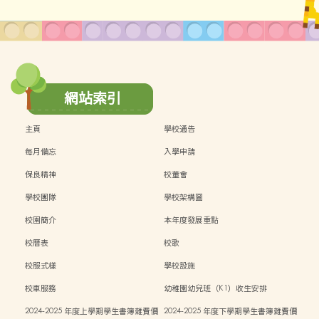
網站索引
主頁
學校通告
每月備忘
入學申請
保良精神
校董會
學校團隊
學校架構圖
校園簡介
本年度發展重點
校曆表
校歌
校服式樣
學校設施
校車服務
幼稚園幼兒班（K1）收生安排
2024-2025 年度上學期學生書簿雜費價
2024-2025 年度下學期學生書簿雜費價