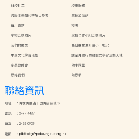
駐校社工
校車服務
各級本學期代辨項目參考
家長加油站
每月茶點
校訊
學校活動照片
家校合作小組活動照片
我們的成果
高班畢業生升讀小一概況
中華文化學習活動
課室外進行的體驗式學習活動天地
家長教師會
幼小同盟
聯絡我們
內聯網
聯絡資訊
地址
:
青衣青康路十號青盛苑地下
電話
:
2497 4487
傳真
:
2433 0909
電郵
:
plktkpkg@poleungkuk.org.hk