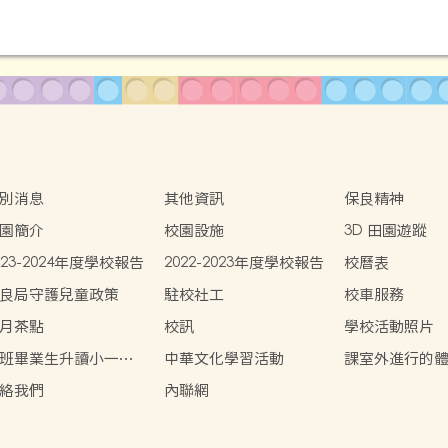
別消息
其他資訊
保良精神
園簡介
校園設施
3D 田園遊蹤
023-2024年度學校報告
2022-2023年度學校報告
校曆表
良局守護兒童政策
駐校社工
校車服務
月茶點
校訊
學校活動照片
班畢業生升讀小一概
中華文化學習活動
課室外進行的
習活動天地
絡我們
內聯網