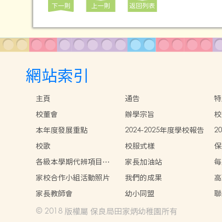
下一則
上一則
返回列表
網站索引
主頁
通告
特
校董會
辦學宗旨
校
本年度發展重點
2024-2025年度學校報告
2
校歌
校服式樣
保
各級本學期代辨項目參
家長加油站
每
考
家校合作小組活動照片
我們的成果
高
況
家長教師會
幼小同盟
聯
© 2018 版權屬 保良局田家炳幼稚園所有