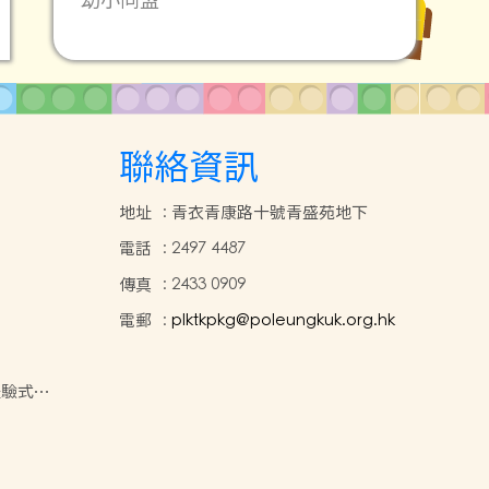
聯絡資訊
地址
:
青衣青康路十號青盛苑地下
電話
:
2497 4487
傳真
:
2433 0909
電郵
:
plktkpkg@poleungkuk.org.hk
體驗式學