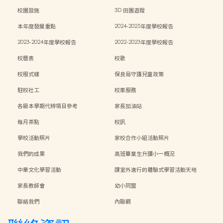
校園設施
3D 田園遊蹤
本年度發展重點
2024-2025年度學校報告
2023-2024年度學校報告
2022-2023年度學校報告
校曆表
校歌
校服式樣
保良局守護兒童政策
駐校社工
校車服務
各級本學期代辨項目參考
家長加油站
每月茶點
校訊
學校活動照片
家校合作小組活動照片
我們的成果
高班畢業生升讀小一概況
中華文化學習活動
課室外進行的體驗式學習活動天地
家長教師會
幼小同盟
聯絡我們
內聯網