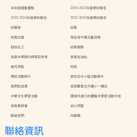
本年度發展重點
2024-2025年度學校報告
2023-2024年度學校報告
2022-2023年度學校報告
校曆表
校歌
校服式樣
保良局守護兒童政策
駐校社工
校車服務
各級本學期代辨項目參考
家長加油站
每月茶點
校訊
學校活動照片
家校合作小組活動照片
我們的成果
高班畢業生升讀小一概況
中華文化學習活動
課室外進行的體驗式學習活動天地
家長教師會
幼小同盟
聯絡我們
內聯網
聯絡資訊