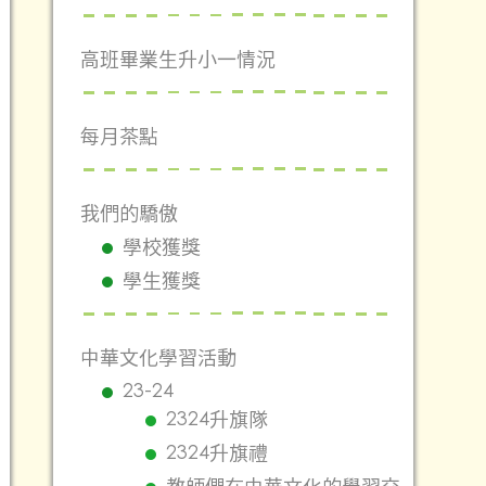
高班畢業生升小一情況
每月茶點
我們的驕傲
學校獲獎
學生獲獎
中華文化學習活動
23-24
2324升旗隊
2324升旗禮