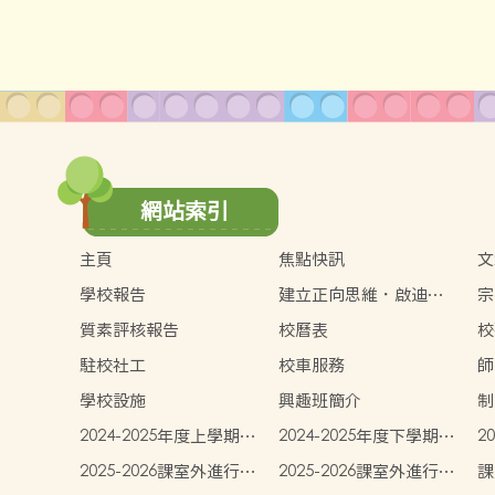
網站索引
主頁
焦點快訊
文
學校報告
建立正向思維．啟迪幼
宗
兒潛能
質素評核報告
校曆表
校
駐校社工
校車服務
師
學校設施
興趣班簡介
制
2024-2025年度上學期學
2024-2025年度下學期學
2
生書簿雜費
生書簿雜費
生
2025-2026課室外進行的
2025-2026課室外進行的
課
體驗式學習活動計劃
體驗式學習活動計劃