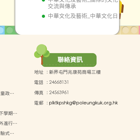
交流與傳承
中華文化及藝術_中華文化日
聯絡資訊
地址
:
新界屯門兆康苑商場三樓
電話
:
24668131
傳真
:
24563961
兒童政
電郵
:
plktkpshkg@poleungkuk.org.hk
年度下學期學
課室外進行的
動計劃
體驗式學
)