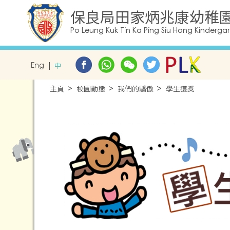
保良局田家炳兆康幼稚
Po Leung Kuk Tin Ka Ping Siu Hong Kinderga
Eng
中
主頁
校園動態
我們的驕傲
學生獲獎