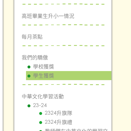
高班畢業生升小一情況
每月茶點
我們的驕傲
學校獲獎
學生獲獎
中華文化學習活動
23-24
2324升旗隊
2324升旗禮