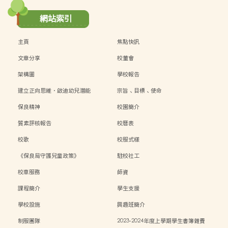
網站索引
主頁
焦點快訊
文章分享
校董會
架構圖
學校報告
建立正向思維．啟迪幼兒潛能
宗旨、目標、使命
保良精神
校園簡介
質素評核報告
校曆表
校歌
校服式樣
《保良局守護兒童政策》
駐校社工
校車服務
師資
課程簡介
學生支援
學校設施
興趣班簡介
制服團隊
2023-2024年度上學期學生書簿雜費