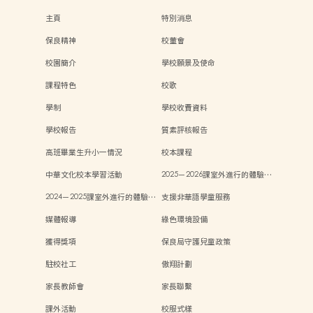
主頁
特別消息
保良精神
校董會
校園簡介
學校願景及使命
課程特色
校歌
學制
學校收費資料
學校報告
質素評核報告
高班畢業生升小一情況
校本課程
中華文化校本學習活動
2025－2026課室外進行的體驗…
2024－2025課室外進行的體驗…
支援非華語學童服務
媒體報導
綠色環境設備
獲得獎項
保良局守護兒童政策
駐校社工
傲翔計劃
家長教師會
家長聯繫
課外活動
校服式樣