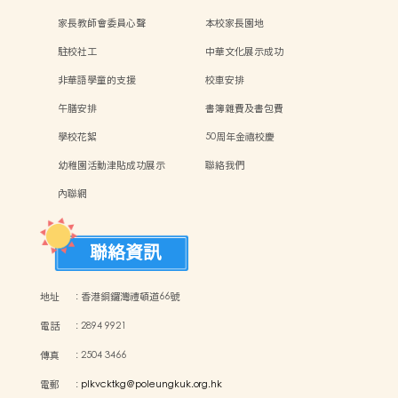
家長教師會委員心聲
本校家長園地
駐校社工
中華文化展示成功
非華語學童的支援
校車安排
午膳安排
書簿雜費及書包費
學校花絮
50周年金禧校慶
幼稚園活動津貼成功展示
聯絡我們
內聯網
聯絡資訊
地址
:
香港銅鑼灣禮頓道66號
電話
:
2894 9921
傳真
:
2504 3466
電郵
:
plkvcktkg@poleungkuk.org.hk