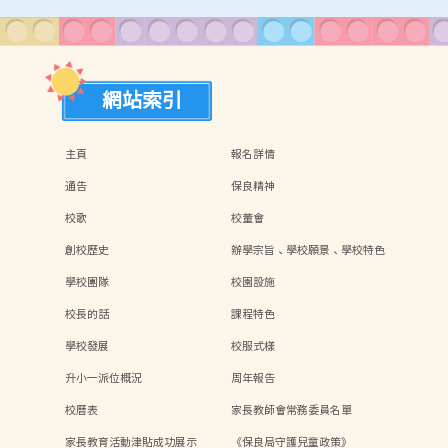
網站索引
主頁
報名詳情
通告
保良精神
校歌
校董會
創校歷史
辦學宗旨、學校願景、學校特色
學校團隊
校園設施
校長的話
課程特色
學校發展
校服式樣
升小一派位概況
周年報告
校曆表
家長教師會常務委員名單
家長教育活動津貼成功展示
《保良局守護兒童政策》