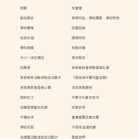
校歌
校董會
創校歷史
辦學宗旨、學校願景、學校特色
學校團隊
校園設施
校長的話
課程特色
學校發展
校服式樣
升小一派位概況
周年報告
校曆表
家長教師會常務委員名單
家長教育活動津貼成功展示
《保良局守護兒童政策》
家長教師會委員心聲
本校家長園地
駐校社工
中華文化展示成功
非華語學童的支援
校車安排
午膳安排
書簿雜費及書包費
學校花絮
50周年金禧校慶
幼稚園活動津貼成功展示
聯絡我們