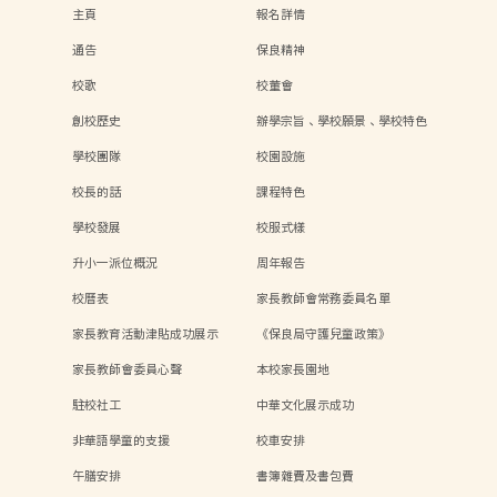
主頁
報名詳情
通告
保良精神
校歌
校董會
創校歷史
辦學宗旨、學校願景、學校特色
學校團隊
校園設施
校長的話
課程特色
學校發展
校服式樣
升小一派位概況
周年報告
校曆表
家長教師會常務委員名單
家長教育活動津貼成功展示
《保良局守護兒童政策》
家長教師會委員心聲
本校家長園地
駐校社工
中華文化展示成功
非華語學童的支援
校車安排
午膳安排
書簿雜費及書包費