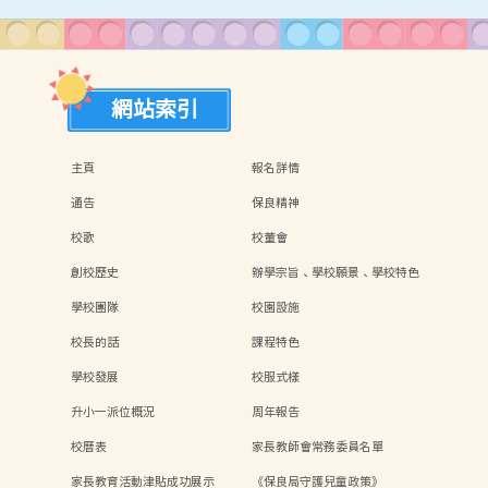
網站索引
主頁
報名詳情
通告
保良精神
校歌
校董會
創校歷史
辦學宗旨、學校願景、學校特色
學校團隊
校園設施
校長的話
課程特色
學校發展
校服式樣
升小一派位概況
周年報告
校曆表
家長教師會常務委員名單
家長教育活動津貼成功展示
《保良局守護兒童政策》