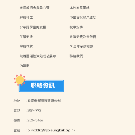
家長教師會委員心聲
本校家長園地
駐校社工
中華文化展示成功
非華語學童的支援
校車安排
午膳安排
書簿雜費及書包費
學校花絮
50周年金禧校慶
幼稚園活動津貼成功展示
聯絡我們
內聯網
聯絡資訊
地址
:
香港銅鑼灣禮頓道66號
電話
:
2894 9921
傳真
:
2504 3466
電郵
:
plkvcktkg@poleungkuk.org.hk