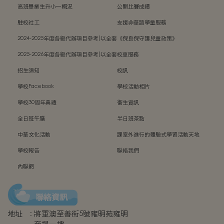
高班畢業生升小一概況
公開比賽成績
駐校社工
支援非華語學童服務
2024-2025年度各級代辦項目參考(以全套
《保良保守護兒童政策》
訂購計)
2025-2026年度各級代辦項目參考(以全套
校車服務
訂購計)
招生須知
校訊
學校Facebook
學校活動相片
學校30周年典禮
衞生資訊
全日班午膳
半日班茶點
中華文化活動
課室外進行的體驗式學習活動天地
學校報告
聯絡我們
內聯網
聯絡資訊
地址
:
將軍澳至善街5號雍明苑雍明