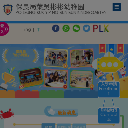
保良局葉吳彬彬幼稚園
PO LEUNG KUK YIP NG BUN BUN KINDERGARTEN
»
登
Eng
中
入
入學申請
Enrollmen
t
聯絡我們
最新消息
Contact
Us
總覽
特別消息
其他資訊