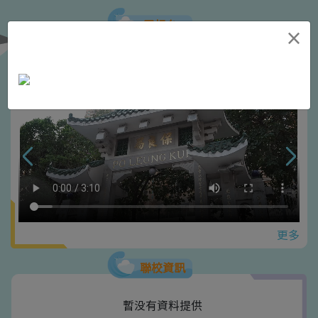
電視台
×
【保良局獲第20屆「愛心獎」︰服務介紹短片🎥】
更多
聯校資訊
暫没有資料提供