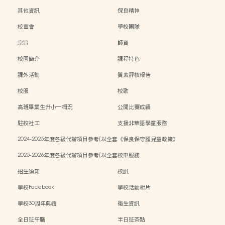
其他資訊
保良精神
校董會
學校團隊
宗旨
師資
校園簡介
課程特色
課外活動
質素評核報告
校服
校歌
高班畢業生升小一概況
公開比賽成績
駐校社工
支援非華語學童服務
2024-2025年度各級代辦項目參考(以全套
《保良保守護兒童政策》
訂購計)
2025-2026年度各級代辦項目參考(以全套
校車服務
訂購計)
招生須知
校訊
學校Facebook
學校活動相片
學校30周年典禮
衞生資訊
全日班午膳
半日班茶點