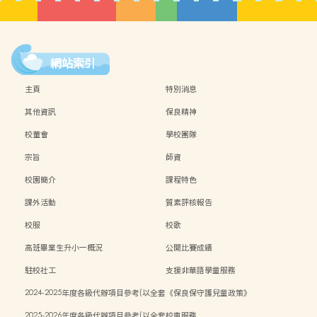
網站索引
主頁
特別消息
其他資訊
保良精神
校董會
學校團隊
宗旨
師資
校園簡介
課程特色
課外活動
質素評核報告
校服
校歌
高班畢業生升小一概況
公開比賽成績
駐校社工
支援非華語學童服務
2024-2025年度各級代辦項目參考(以全套
《保良保守護兒童政策》
訂購計)
2025-2026年度各級代辦項目參考(以全套
校車服務