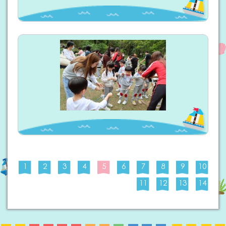
1
2
3
4
5
6
7
8
9
10
11
12
13
14