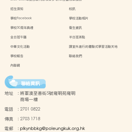
訂購計)
招生須知
校訊
學校Facebook
學校活動相片
學校30周年典禮
衞生資訊
全日班午膳
半日班茶點
中華文化活動
課室外進行的體驗式學習活動天地
學校報告
聯絡我們
內聯網
聯絡資訊
地址
:
將軍澳至善街5號雍明苑雍明
商場一樓
電話
:
2701 0822
傳真
:
2703 1718
電郵
:
plkynbbkg@poleungkuk.org.hk