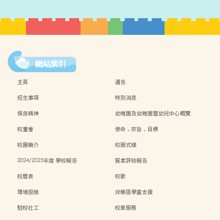
網站索引
主頁
通告
招生事項
特別消息
保良精神
幼稚園及幼稚園暨幼兒中心概覽
校董會
使命、宗旨、目標
校園簡介
校服式樣
2024/2025年度 學校報告
質素評核報告
校曆表
校歌
環境設施
非華語學童支援
駐校社工
校車服務