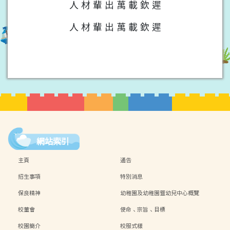
人 材 輩 出 萬 載 欽 遲
人 材 輩 出 萬 載 欽 遲
網站索引
主頁
通告
招生事項
特別消息
保良精神
幼稚園及幼稚園暨幼兒中心概覽
校董會
使命、宗旨、目標
校園簡介
校服式樣