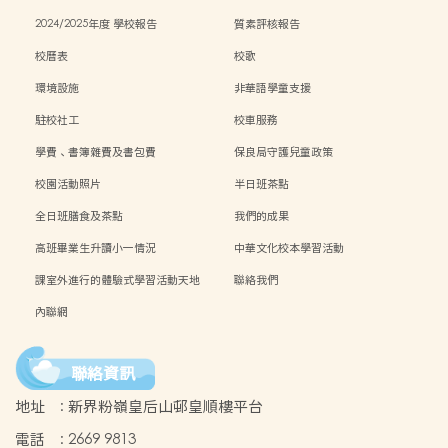
2024/2025年度 學校報告
質素評核報告
校曆表
校歌
環境設施
非華語學童支援
駐校社工
校車服務
學費、書簿雜費及書包費
保良局守護兒童政策
校園活動照片
半日班茶點
全日班膳食及茶點
我們的成果
高班畢業生升讀小一情況
中華文化校本學習活動
課室外進行的體驗式學習活動天地
聯絡我們
內聯網
聯絡資訊
地址
:
新界粉嶺皇后山邨皇順樓平台
電話
:
2669 9813