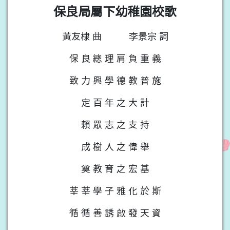
保良局屬下幼稚園校歌
黃友棣 曲
李景宗 詞
保 良 總 理 肩 負 重 義
致 力 興 學 德 教 普 施
定 百 年 之 大 計
賴 眾 志 之 支 持
成 樹 人 之 偉 舉
奠 教 育 之 宏 基
莘 莘 學 子 雅 化 於 斯
循 循 善 誘 啟 發 天 資