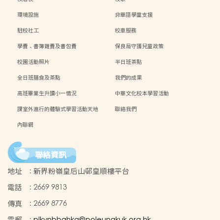
環境設施
非華語學童支援
駐校社工
校車服務
學費、書簿雜費及書包費
保良局守護兒童政策
校園活動照片
半日班茶點
全日班膳食及茶點
我們的成果
高班畢業生升讀小一情況
中華文化校本學習活動
課室外進行的體驗式學習活動天地
聯絡我們
內聯網
聯絡資訊
地址
:
新界粉嶺皇后山邨皇順樓平台
電話
:
2669 9813
傳真
:
2669 8776
電郵
:
plkynbbqhkg@poleungkuk.org.hk