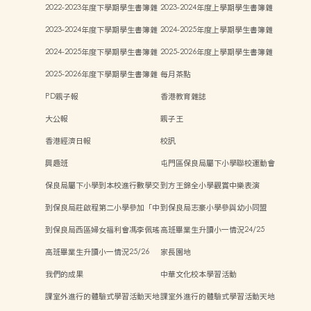
費
2022-2023年度下學期學生書簿雜
2023-2024年度上學期學生書簿雜
費
費
2023-2024年度下學期學生書簿雜
2024-2025年度上學期學生書簿雜
費
費
2024-2025年度下學期學生書簿雜
2025-2026年度上學期學生書簿雜
費
費
2025-2026年度下學期學生書簿雜
每月茶點
費
PD親子報
香港教育雜誌
大公報
親子王
香港經濟日報
校訊
興趣班
屯門區保良局屬下小學聯校運動會
保良局屬下小學到本校進行數學交
到方王錦全小學觀賞中樂表演
流
到保良局莊啟程第二小學參加「中
到保良局志豪小學參與幼小同盟
華文化日」活動
「親子Steam活動日」
到保良局西區婦女福利會馮李佩瑤
高班畢業生升讀小一情況24/25
小學參與新興運動「師生同樂日」
高班畢業生升讀小一情況25/26
家長園地
我們的成果
中華文化校本學習活動
課室外進行的體驗式學習活動天地
課室外進行的體驗式學習活動天地