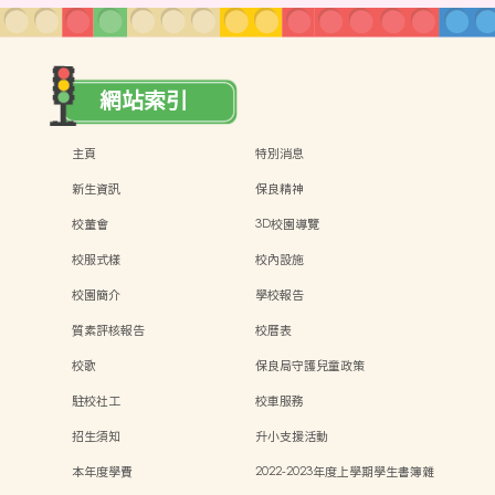
網站索引
主頁
特別消息
新生資訊
保良精神
校董會
3D校園導覽
校服式樣
校內設施
校園簡介
學校報告
質素評核報告
校曆表
校歌
保良局守護兒童政策
駐校社工
校車服務
招生須知
升小支援活動
本年度學費
2022-2023年度上學期學生書簿雜