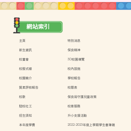
網站索引
主頁
特別消息
新生資訊
保良精神
校董會
3D校園導覽
校服式樣
校內設施
校園簡介
學校報告
質素評核報告
校曆表
校歌
保良局守護兒童政策
駐校社工
校車服務
招生須知
升小支援活動
本年度學費
2022-2023年度上學期學生書簿雜