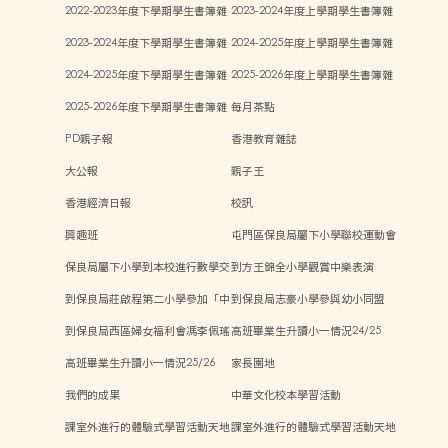
費
2022-2023年度下學期學生書簿雜
2023-2024年度上學期學生書簿雜
費
費
2023-2024年度下學期學生書簿雜
2024-2025年度上學期學生書簿雜
費
費
2024-2025年度下學期學生書簿雜
2025-2026年度上學期學生書簿雜
費
費
2025-2026年度下學期學生書簿雜
每月茶點
費
PD親子報
香港教育雜誌
大公報
親子王
香港經濟日報
校訊
興趣班
屯門區保良局屬下小學聯校運動會
保良局屬下小學到本校進行數學交
到方王錦全小學觀賞中樂表演
流
到保良局莊啟程第二小學參加「中
到保良局志豪小學參與幼小同盟
華文化日」活動
「親子Steam活動日」
到保良局西區婦女福利會馮李佩瑤
高班畢業生升讀小一情況24/25
小學參與新興運動「師生同樂日」
高班畢業生升讀小一情況25/26
家長園地
我們的成果
中華文化校本學習活動
課室外進行的體驗式學習活動天地
課室外進行的體驗式學習活動天地