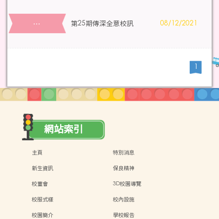
…
第25期傳深全意校訊
08/12/2021
1
網站索引
主頁
特別消息
新生資訊
保良精神
校董會
3D校園導覽
校服式樣
校內設施
校園簡介
學校報告