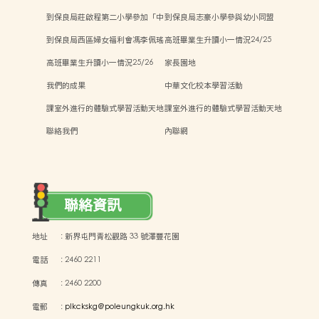
流
到保良局莊啟程第二小學參加「中
到保良局志豪小學參與幼小同盟
華文化日」活動
「親子Steam活動日」
到保良局西區婦女福利會馮李佩瑤
高班畢業生升讀小一情況24/25
小學參與新興運動「師生同樂日」
高班畢業生升讀小一情況25/26
家長園地
我們的成果
中華文化校本學習活動
課室外進行的體驗式學習活動天地
課室外進行的體驗式學習活動天地
聯絡我們
內聯網
聯絡資訊
地址
:
新界屯門青松觀路 33 號澤豐花園
電話
:
2460 2211
傳真
:
2460 2200
電郵
:
plkckskg@poleungkuk.org.hk