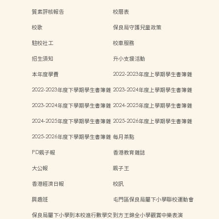
質素評核報告
校曆表
校歌
保良局守護兒童政策
駐校社工
校車服務
招生須知
升小支援活動
本年度學費
2022-2023年度上學期學生書簿雜
費
2022-2023年度下學期學生書簿雜
2023-2024年度上學期學生書簿雜
費
費
2023-2024年度下學期學生書簿雜
2024-2025年度上學期學生書簿雜
費
費
2024-2025年度下學期學生書簿雜
2025-2026年度上學期學生書簿雜
費
費
2025-2026年度下學期學生書簿雜
每月茶點
費
PD親子報
香港教育雜誌
大公報
親子王
香港經濟日報
校訊
興趣班
屯門區保良局屬下小學聯校運動會
保良局屬下小學到本校進行數學交
到方王錦全小學觀賞中樂表演