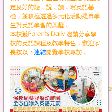
定良好的聽、說、讀、寫英語基
礎，並積極透過多元化活動提昇學
生對英語學習的興趣。
本校獲Parents Daily 邀請分享學
校的英語課程及教學特色，歡迎家
長按以下
連結
閱覽學校專訪。