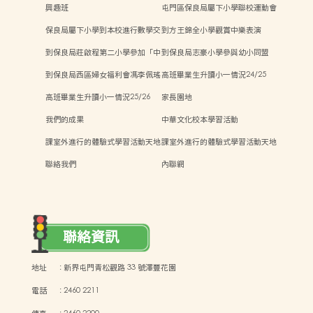
興趣班
屯門區保良局屬下小學聯校運動會
保良局屬下小學到本校進行數學交
到方王錦全小學觀賞中樂表演
流
到保良局莊啟程第二小學參加「中
到保良局志豪小學參與幼小同盟
華文化日」活動
「親子Steam活動日」
到保良局西區婦女福利會馮李佩瑤
高班畢業生升讀小一情況24/25
小學參與新興運動「師生同樂日」
高班畢業生升讀小一情況25/26
家長園地
我們的成果
中華文化校本學習活動
課室外進行的體驗式學習活動天地
課室外進行的體驗式學習活動天地
聯絡我們
內聯網
聯絡資訊
地址
:
新界屯門青松觀路 33 號澤豐花園
電話
:
2460 2211